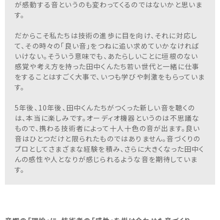
が感動する音というのも変わってくるのではないかと思いま
す。
だからこそ私たちは技術の進歩に目を向け、それに対応し
て、その時々の「良い音」をつねに追い求めていかなければ
いけない。そういう意味でも、あたらしいことに垣根のない
感覚や考え方を持った田中くんたち若い世代と一緒に仕事
をすることはすごく大事で、いつも学びや刺激をもらっていま
す。
5年後、10年後、田中くんたちがつくった新しい音を聴くの
は、本当に楽しみです。オーディオ機器というのは不思議な
もので、携わる技術者によって十人十色の音が出ます。良い
音はひとつだけと限られたものではありません。音づくりの
プロとしてさまざまな経験を積み、さらに大きくなった田中く
んの感性や人となりが感じられるような音を期待していま
す。