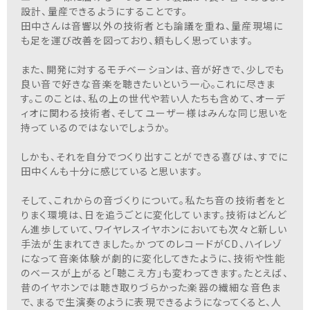
設計、量産できるようにすることです。
田中さんは音響以外の技術者とも論議を重ね、量産現場に
も足を運び改善を図っており、頼もしく思っています。
また、開発に対するモチベーションは、音が好きで、少しでも
良い音で好きな音楽を聴きたいという一心。これに尽きま
す。このことは、私の上の世代や若い人たちも含めて、オーデ
ィオに関わる技術者、そしてユーザー様はみんな同じ思いを
持っているのではないでしょうか。
しかも、それを自分でつくり出すことができる喜びは、すでに
田中くんも十分に感じていると思います。
そして、これからの音づくりについて。私たち音の技術者をと
りまく環境は、日を追うごとに変化しています。技術はどんど
ん進歩していて、ワイヤレスイヤホンにおいても次々と新しい
手法が生まれてきました。かつてのレコードがCD、ハイレゾ
になって音楽体験が劇的に変化してきたように、技術や性能
のベースが上がると「聴こえ方」も変わってきます。たとえば、
昔のイヤホンでは聴き取りづらかった楽器の繊細な音色ま
で、まるで生演奏のように表現できるようになってくると、人