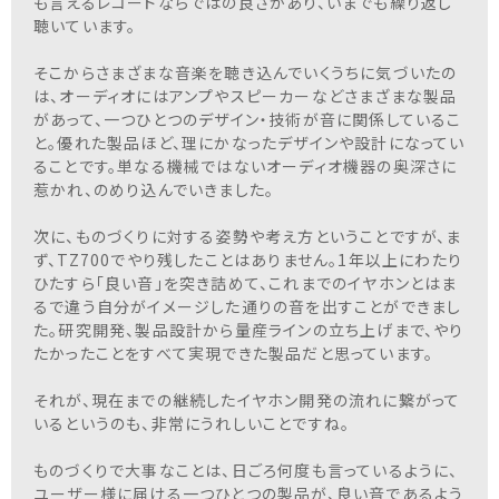
も言えるレコードならではの良さがあり、いまでも繰り返し
聴いています。
そこからさまざまな音楽を聴き込んでいくうちに気づいたの
は、オーディオにはアンプやスピーカーなどさまざまな製品
があって、一つひとつのデザイン・技術が音に関係しているこ
と。優れた製品ほど、理にかなったデザインや設計になってい
ることです。単なる機械ではないオーディオ機器の奥深さに
惹かれ、のめり込んでいきました。
次に、ものづくりに対する姿勢や考え方ということですが、ま
ず、TZ700でやり残したことはありません。1年以上にわたり
ひたすら「良い音」を突き詰めて、これまでのイヤホンとはま
るで違う自分がイメージした通りの音を出すことができまし
た。研究開発、製品設計から量産ラインの立ち上げまで、やり
たかったことをすべて実現できた製品だと思っています。
それが、現在までの継続したイヤホン開発の流れに繋がって
いるというのも、非常にうれしいことですね。
ものづくりで大事なことは、日ごろ何度も言っているように、
ユーザー様に届ける一つひとつの製品が、良い音であるよう