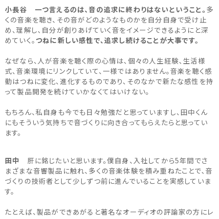
小長谷
一つ言えるのは、音の追求に終わりはないということ。
多
くの音楽を聴き、その音がどのようなものかを自分自身で受け止
め、理解し、自分が創りあげていく音をイメージできるようにと深
めていく。
つねに新しい感性で、追求し続けることが大事です。
なぜなら、人が音楽を聴く際の心情は、個々の人生経験、生活様
式、音楽環境にリンクしていて、一様ではありません。音楽を聴く感
動はつねに変化、進化するものであり、そのなかで新たな感性を持
って製品開発を続けていかなくてはいけない。
もちろん、私自身も今でも日々勉強だと思っていますし、田中くん
にもそういう気持ちで音づくりに向き合ってもらえたらと思ってい
ます。
田中
肝に銘じたいと思います。僕自身、入社してから5年間でさ
まざまな音響製品に触れ、多くの音楽体験を積み重ねたことで、音
づくりの技術者として少しずつ前に進んでいることを実感していま
す。
たとえば、製品ができあがると著名なオーディオの評論家の方にレ