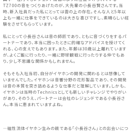
TZ700の音をつくりあげたのが、大先輩の小長谷賢さんです。当
時、新入社員だった私にとっては雲の上の存在。そんな人と5年以
上も一緒に仕事をできているのは大きな喜びですし、素晴らしい経
験をさせてもらっています。
私にとって小長谷さんは音の師匠であり、ともに音づくりをするパ
ートナーであり、本当に困ったときに的確なアドバイスを授けてく
れる、心の支えでもあります。また、年齢は30歳以上離れています
が、よくご飯に行ったり、一緒に野球観戦に行ったりする仲でもあ
り、少し不思議な関係かもしれません。
そもそも入社当初、自分がイヤホンの開発に関わるとは想像して
いませんでした。イヤホンは音響分野の花形製品であり、その開発
は音の本質を突き詰めるような仕事だと理解しています。しかも、
イヤホンは当時のTechnicsとしても新しいチャレンジでやりがい
があり、そのうえ、パートナーは会社のレジェンドである小長谷さ
ん。本当に恵まれていますよね。
―磁性流体イヤホン生みの親である「小長谷さん」との出会いにつ