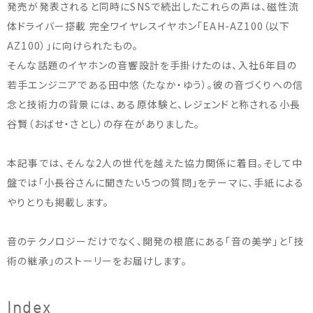
発売が発表されると同時にSNSで続出したこれらの声は、磁性流
体ドライバー搭載 完全ワイヤレスイヤホン「EAH-AZ100（以下
AZ100）」に向けられたもの。
そんな話題のイヤホンの音響設計を手掛けたのは、入社6年目の
若手エンジニアである田中悠（たなか・ゆう）。彼の音づくりへの信
念と技術力の背景には、ある原体験と、レジェンドと称される小長
谷賢（おばせ・さとし）の存在がありました。
本記事では、そんな2人の世代を越えた協力関係に着目。そして中
盤では「小長谷さんに聞きたい5つの質問」をテーマに、手紙による
やりとりも掲載します。
音のテクノロジーだけでなく、開発の根底にある「音の美学」と「技
術の継承」のストーリーをお届けします。
Index