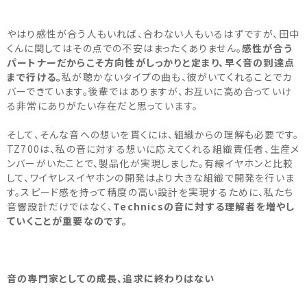
やはり感性が合う人もいれば、合わない人もいるはずですが、田中
くんに関してはその点での不安はまったくありません。
感性が合う
パートナーだからこそ方向性がしっかりと定まり、早く音の到達点
まで行ける。
私が聴かないタイプの曲も、彼がいてくれることでカ
バーできています。後輩ではありますが、お互いに高め合っていけ
る非常にありがたい存在だと思っています。
そして、そんな音への想いを貫くには、組織からの理解も必要です。
TZ700は、私の音に対する想いに応えてくれる組織責任者、生産メ
ンバーがいたことで、製品化が実現しました。有線イヤホンと比較
して、ワイヤレスイヤホンの開発はより大きな組織で開発を行いま
す。スピード感を持って精度の高い設計を実現するために、私たち
音響設計だけではなく、
Technicsの音に対する理解者を増やし
ていくことが重要なのです。
音の専門家としての成長、追求に終わりはない