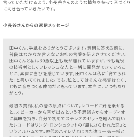
言っていただけるよう、小長谷さんのような情熱を持って音づくり
に向き合っていきたいです。
小長谷さんからの返信メッセージ
田中くん、手紙をありがとうございます。質問に答える前に、
普段はなかなか言えないお礼の言葉を伝えさせてください。
田中くんと私は30歳以上も歳が離れていますが、今も現役
の技術者としてフレッシュな人と一緒に開発ができているこ
とに、素直に喜びを感じています。田中くんは私に「育てられ
た」と書いてくれました。でも、私としてはそんな感覚はなく、
ともに音をつくる仲間だと思っています。本当に、いつもあり
がとう。
最初の質問、私の音の原点について。レコードに針を乗せる
と、スピーカーから音が出るという不思議さからオーディオ
に興味を持ち、自分で初めてステレオのセットを組んで聴い
たレコードはリンダ・ロンシュタットの『風にさらわれた恋』と
いうアルバムです。現代のハイレゾとはまた違う一品一様と