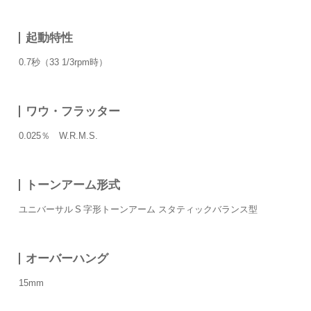
起動特性
0.7秒（33 1/3rpm時）
ワウ・フラッター
0.025％ W.R.M.S.
トーンアーム形式
ユニバーサル S 字形トーンアーム スタティックバランス型
オーバーハング
15mm