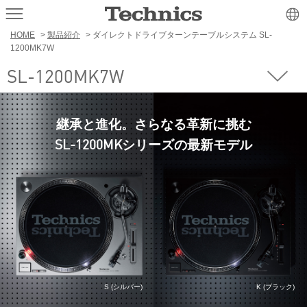
HOME
>
製品紹介
> ダイレクトドライブターンテーブルシステム SL-
1200MK7W
SL-1200MK7W
継承と進化。さらなる革新に挑む
シリーズの最新モデル
SL-1200MK
S (シルバー)
K (ブラック)