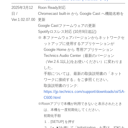
2025年3月12
Roon Ready対応
日 /
Chromecast built-in から Google Cast へ機能名称を
Ver.1.02.07.00
更新
Google Castファームウェアの更新
Spotifyロスレス対応 (10月9日追記)
※ 本ファームウェアバージョンからネットワークセ
ットアップに使用するアプリケーションが
Google Home から 専用アプリケーション
Technics Audio Center（最新のバージョン
（Ver.2.6.1以上)をお使いください）に変わりま
した。
手順については、最新の取扱説明書の「ネット
ワークに接続する」をご参照ください。
取扱説明書のリンク:
https://jp.technics.com/support/downloads/oi/SA-
C600.html
※Roonアプリで本機が利用できないと表示されたとき
は、本機を一度初期化してください。
初期化手順
１．[SETUP] を押す
２．[▲,▼]を押して「Initialization」を選び、 [OK] を